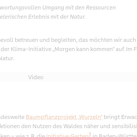
ntwortungsvollen Umgang mit den Ressourcen
lerischen Erlebnis mit der Natur.
evoll betreuen und begleiten, das möchten wir auch 
 der Klima-Initiative „Morgen kann kommen“ auf. Im
Natur.
Video
undesweite
Baum­pflanz­projekt „Wurzeln“
bringt Erwa
ktionen den Nutzen des Waldes näher und sensibilisi
3
en – wie z. B. die
Initiative Garten
in Baden-Württem