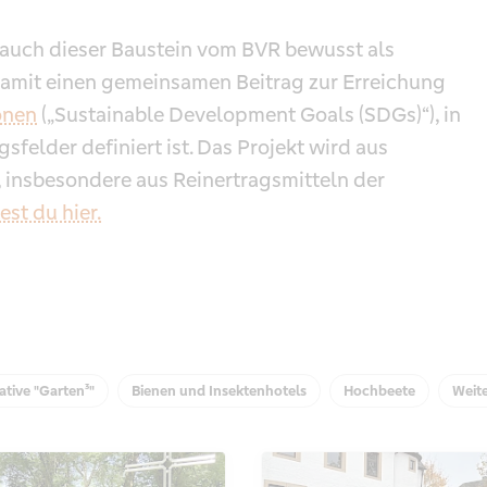
auch dieser Baustein vom BVR bewusst als
damit einen gemeinsamen Beitrag zur Erreichung
onen
(„Sustainable Development Goals (SDGs)“), in
felder definiert ist. Das Projekt wird aus
 insbesondere aus Reinertragsmitteln der
st du hier.
ative "Garten³"
Bienen und Insektenhotels
Hochbeete
Weit