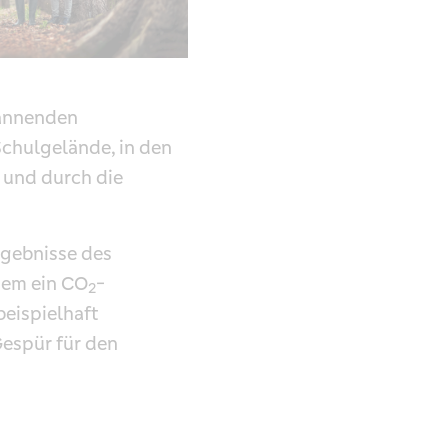
pannenden
chulgelände, in den
 und durch die
rgebnisse des
dem ein CO
-
2
beispielhaft
Gespür für den