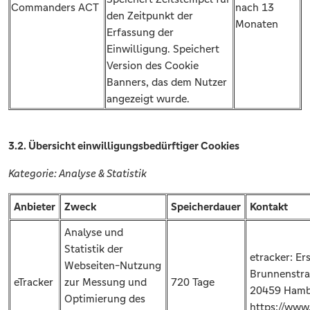
Commanders ACT
nach 13
den Zeitpunkt der
Monaten
Erfassung der
Einwilligung. Speichert
Version des Cookie
Banners, das dem Nutzer
angezeigt wurde.
3.2. Übersicht einwilligungsbedürftiger Cookies
Kategorie: Analyse & Statistik
Anbieter
Zweck
Speicherdauer
Kontakt
Analyse und
Statistik der
etracker: Er
Webseiten-Nutzung
Brunnenstra
eTracker
zur Messung und
720 Tage
20459 Hamb
Optimierung des
https://www