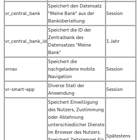
Speichert den Datensatz
vr_central_bank
"Meine Bank" aus der
Session
Banküberleitung
Speichert die ID der
Zentralbank des
vr_central_bank_id
1 Jahr
Datensatzes "Meine
Bank"
Speichert die
vrnav
nachgeladene mobile
Session
Navigation
Diverse Stati der
vr-smart-app
Session
Anwendung
Speichert Einwilligung
des Nutzers, Zustimmung
oder Ablehnung
unterschiedlicher Dienste
im Browser des Nutzers.
Spätestens
Speichert Zeitstempel für