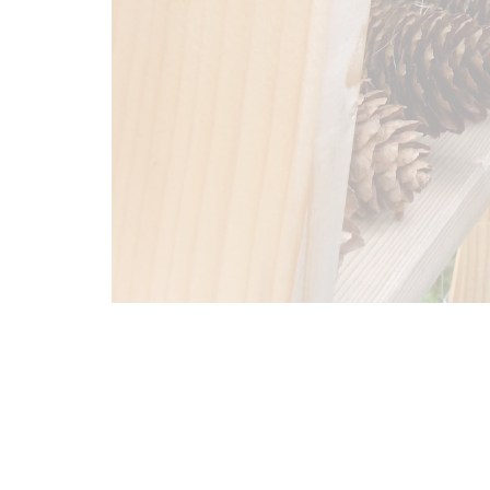
Bild-/Videoquelle:
Volksbank Friedrichshafen-Tettnang