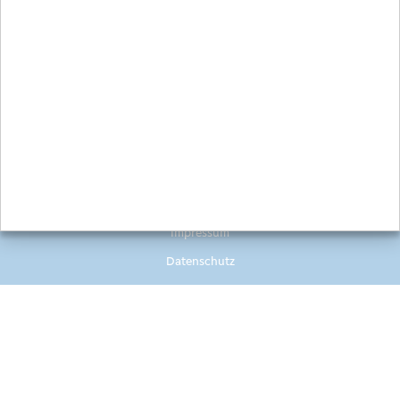
Bild-/Videoquelle:
Bild: Stadt Lahnstein | Video: Volksbank Rhein-Lahn-
Limburg eG
Zurück zur Übersicht
Impressum
Datenschutz
Cookie-Einstellungen
Volksbanken Raiffeisenbanken @ Alle Rechte vorbehalten