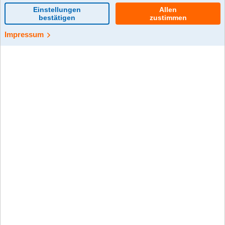
Projektbeschreibung
Die stolze Anzahl von 650 neuen Bäumen konnten wir -
unter anderem durch die Unterstützung unserer
Kundinnnen und Kunden - verwirklichen.
Die Bäume wurden auf Flächen unweit der Wanderwege
Rheinsteig und Himmelssteig gepflanzt.
Projektziel
Die Bäume erweitern die lokale Biodiversität und erfreuen
neben Bienen und anderen Insekten auch die
vorbeikommenden Menschen.
Projekteinreicher
Rheingauer Volksbank eG
Mehr erfahren