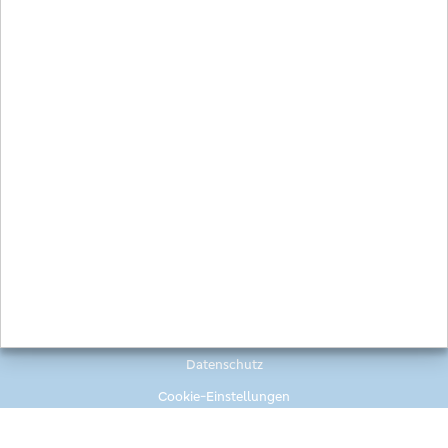
Bild-/Videoquelle:
Volksbank Ruhr Mitte
Zurück zur Übersicht
Impressum
Datenschutz
Cookie-Einstellungen
Volksbanken Raiffeisenbanken @ Alle Rechte vorbehalten