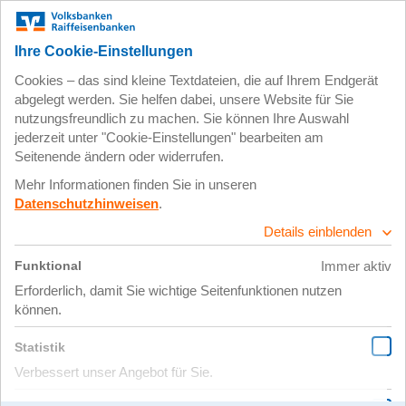
Social Day: Azubis im
Grünlabor des Biomassepark
24.08.2022 |
Weiteres Engagement