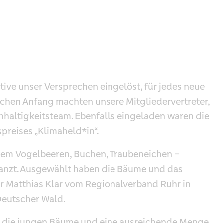
ive unser Versprechen eingelöst, für jedes neue
chen Anfang machten unsere Mitgliedervertreter,
hhaltigkeitsteam. Ebenfalls eingeladen waren die
preises „Klimaheld*in“.
rem Vogelbeeren, Buchen, Traubeneichen –
anzt. Ausgewählt haben die Bäume und das
r Matthias Klar vom Regionalverband Ruhr in
eutscher Wald.
on die jungen Bäume und eine ausreichende Menge