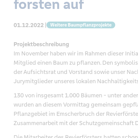
forsten auf
01.12.2022 |
Weitere Baumpflanzprojekte
Projektbeschreibung
Im November haben wir im Rahmen dieser Initiat
Mitglied einen Baum zu pflanzen. Den symbolis
der Aufsichtsrat und Vorstand sowie unser Nac
Jurymitglieder unseres lokalen Nachhaltigkeits
130 von insgesamt 1.000 Bäumen - unter ande
wurden an diesem Vormittag gemeinsam gepfl
Pflanzgebiet im Emscherbruch der Revierförste
Zusammenarbeit mit der Schutzgemeinschaft D
Die Mitarbeiter des Revierförsters hatten sch