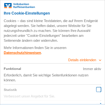
Sozialprojekt Garten³
[Bodenseeschule]
12.05.2022 |
Artenschutzinitiative "Garten³"