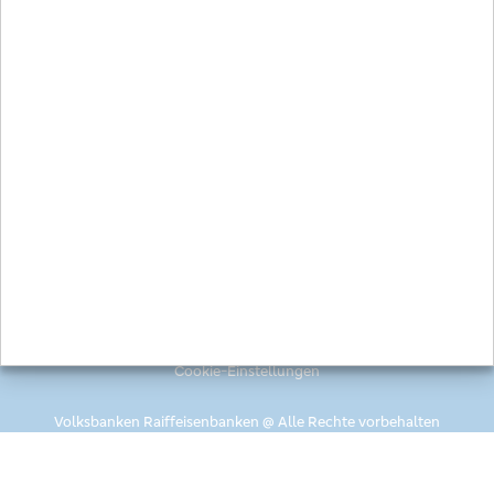
Bild-/Videoquelle:
Volksbank Friedrichshafen-Tettnang
Zurück zur Übersicht
Impressum
Datenschutz
Cookie-Einstellungen
Volksbanken Raiffeisenbanken @ Alle Rechte vorbehalten