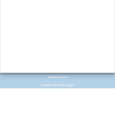
Bild-/Videoquelle:
VR Bank Rhein-Mosel eG
Zurück zur Übersicht
Impressum
Datenschutz
Cookie-Einstellungen
Volksbanken Raiffeisenbanken @ Alle Rechte vorbehalten