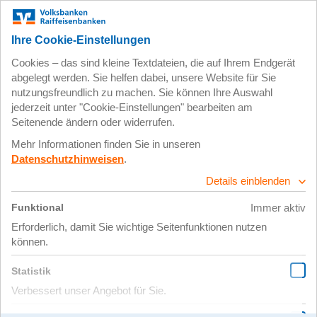
Wiederaufforstung im Revier
Oberholz
10.10.2022 |
Weitere Baumpflanzprojekte