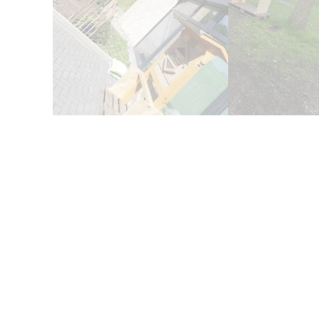
Bild-/Videoquelle:
Volksbank Vechta eG
Zurück zur Übersicht