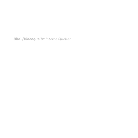
Bild-/Videoquelle:
Interne Quellen
Zurück zur Übersicht
Impressum
Datenschutz
Cookie-Einstellungen