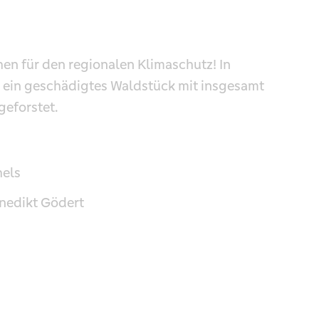
chen für den regionalen Klimaschutz! In
d ein geschädigtes Waldstück mit insgesamt
geforstet.
hels
enedikt Gödert