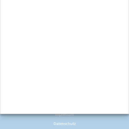
Bild-/Videoquelle:
Mitarbeiter Volksbank - Melanie Gerlach
Zurück zur Übersicht
Impressum
Datenschutz