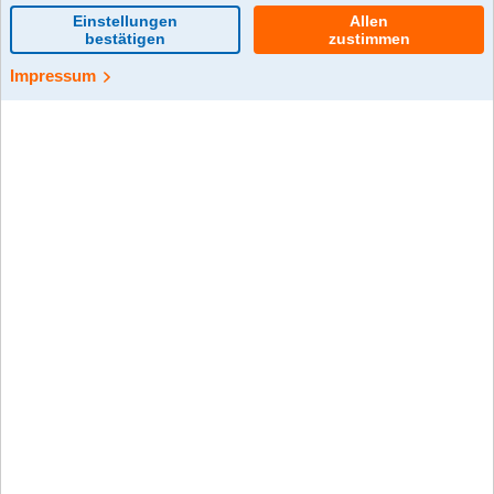
21.05.2025 |
Aktuelles
In einem wissenschaftlichen Gutachten haben wir den
Beitrag zum Klimaschutz von gut 600.000 bis Juli 2024 im
Baumpflanzaktion „Wurzeln“ gepflanzten Setzlingen
berechnen lassen. Was bringt die Wiederbewaldung
deutscher Wälder?
158.000 Tonnen CO
gespeichert für
2
den Klimaschutz
Mit der Baumpflanzaktion „Wurzeln“ der Klima-Initiative
„Morgen kann kommen“ finanzieren die Volksbanken