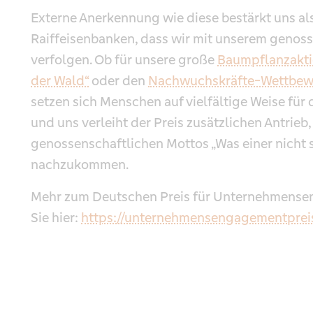
Externe Anerkennung wie diese bestärkt uns a
Raiffeisenbanken, dass wir mit unserem genos
verfolgen. Ob für unsere große
Baumpflanzakti
der Wald“
oder den
Nachwuchskräfte-Wettbewe
setzen sich Menschen auf vielfältige Weise für
und uns verleiht der Preis zusätzlichen Antrie
genossenschaftlichen Mottos „Was einer nicht sc
nachzukommen.
Mehr zum Deutschen Preis für Unternehmense
Sie hier:
https://unternehmensengagementprei